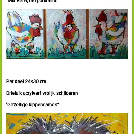
“Mia Bella, bel porcellino”
Per deel 24×30 cm.
Drie
luik acrylverf vrolijk
schilderen
“Gezellige kippendames”